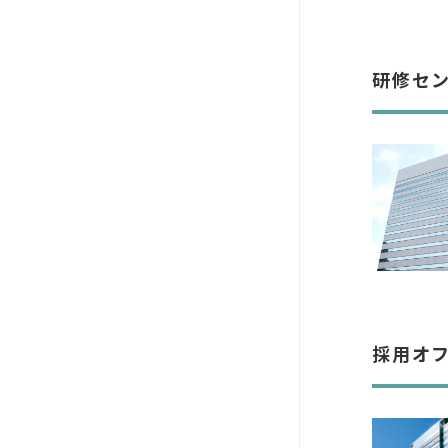
研修セ
採用オ