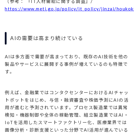
（参考： 『IT人材需給に関する調査』/
https://www.meti.go.jp/policy/it_policy/jinzai/houko
AIの需要は高まり続けている
AIは多方面で需要が高まっており、既存のAI技術を他の
製品やサービスに展開する事例が増えているのも特徴で
す。
例えば、金融業ではコンタクセンターにおけるAIチャッ
トボットをはじめ、与信・融資審査や株価予測にAIの活
用が進むと予測されています。プロセス製造業では異常
検知・機器制御や全体の稼動管理、組立製造業ではAI・
IoTを活用したスマートファクトリー化、医療業界では
画像分析・診断支援といった分野でAI活用が進んでいる